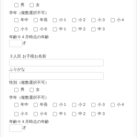
男
女
学年（複数選択不可）
年中
年長
小１
小２
小３
小４
小５
小６
中１
中２
中３
年齢※４月時点の年齢
才
３人目 お子様お名前
ふりがな
性別（複数選択不可）
男
女
学年（複数選択不可）
年中
年長
小１
小２
小３
小４
小５
小６
中１
中２
中３
年齢※４月時点の年齢
才