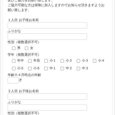
及びご協力をお願い致します。
ご協力可能な方は保険に加入しますのでお知らせ頂きますようお
願い致します。
１人目 お子様お名前
ふりがな
性別（複数選択不可）
男
女
学年（複数選択不可）
年中
年長
小１
小２
小３
小４
小５
小６
中１
中２
中３
年齢※４月時点の年齢
才
２人目 お子様お名前
ふりがな
性別（複数選択不可）