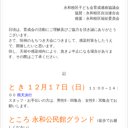
永和校区子ども会育成連絡協議会
協賛：永和校区自治連合会
後援：永和校区福祉委員会
日頃は、育成会の活動にご理解及びご協力を頂き誠にありがとう
ございます。
さて、恒例のもちつき大会につきまして、感染対策をしたうえ
で、開催したいと思います。
但し、天候や感染傾向により、急きょ中止になる場合がありま
す、その際はご了承ください。
記
と き １２月１７日（日）
１１:００～１４：
００
雨天決行
スタッフ・お手伝いの方は、男性9：00集合、女性9：30集合でお
願いします。
ところ 永和公民館グランド
（徒歩でお越
しください）