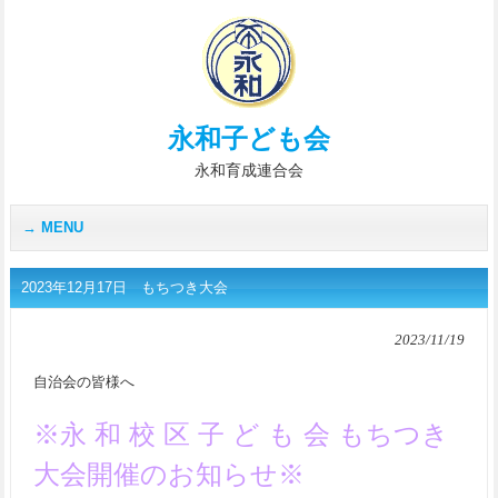
永和子ども会
永和育成連合会
MENU
2023年12月17日 もちつき大会
2023/11/19
自治会の皆様へ
※永 和 校 区 子 ど も 会 もちつき
大会開催のお知らせ※